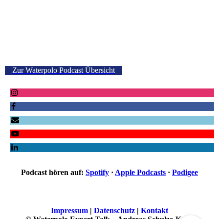
Zur Waterpolo Podcast Übersicht
Podcast hören auf:
Spotify
·
Apple Podcasts
·
Podigee
Impressum
|
Datenschutz
|
Kontakt